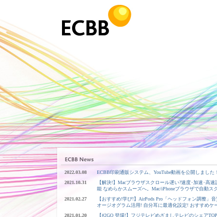
2022.03.08
ECBB印刷通販システム、YouTube動画を公開しました
2021.10.31
【解決!】Macブラウザスクロール遅い?速度･加速･高速設定「S
能 なめらかスムーズへ。Mac/iPhoneブラウザで自動ス
2021.02.27
【おすすめ!学び!】AirPods Pro「ヘッドフォン調
オージオグラム活用! 自分耳に最適化設定! おすすめケース&
2021.01.20
【#2GO 登場!】フジテレビめざましテレビのシェアTOP