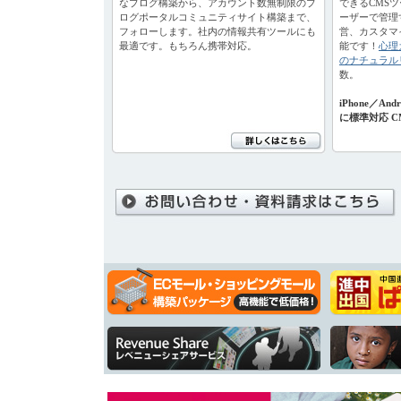
なブログ構築から、アカウント数無制限のブ
できるCMS
ログポータルコミュニティサイト構築まで、
ーザーで管理
フォローします。社内の情報共有ツールにも
営、カスタマ
最適です。もちろん携帯対応。
能です！
心理
のナチュラル
数。
iPhone／A
に標準対応 C