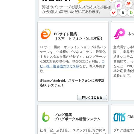
ネ
ECサイト構築
（スマートフォン・SEO対応）
ECサイト構築・オンラインショップ構築パッ
急成長する市
ケージを、企業様のビジネスモデルに最適化
販」。業界実
するカスタム提供が特長です。ロングテール
通販システム
なSEO対策や携帯版、携帯SEOにも対応。
コ
高機能で、も
ピー機・複合機のサガス様
など、導入事例多
なんと「198
数。
準対応最適化
柔軟に対応。
iPhone／Android、スマートフォンに標準対
応ECシステム！
ブログ構築
CM
ブログポータル構築システム
社長日記、店長日記、スタッフ日記等の簡単
ブログ感覚で