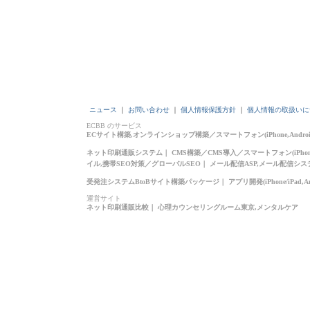
ニュース
｜
お問い合わせ
｜
個人情報保護方針
｜
個人情報の取扱いに
ECBB のサービス
ECサイト構築,オンラインショップ構築
／
スマートフォン(iPhone,Andr
ネット印刷通販システム
｜
CMS構築
／
CMS導入
／
スマートフォン(iPhone
イル,携帯SEO対策
／
グローバルSEO
｜
メール配信ASP,メール配信シス
受発注システムBtoBサイト構築パッケージ
｜
アプリ開発(iPhone/iPad,An
運営サイト
ネット印刷通販比較
｜
心理カウンセリングルーム東京,メンタルケア