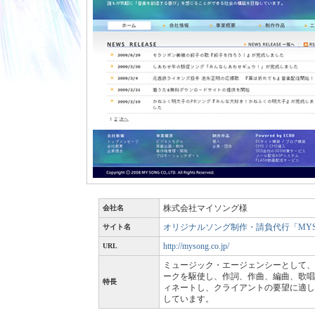
株式会社マイソング様
会社名
オリジナルソング制作・請負代行「MYS
サイト名
http://mysong.co.jp/
URL
ミュージック・エージェンシーとして、
ークを駆使し、作詞、作曲、編曲、歌唱
特長
ィネートし、クライアントの要望に適し
しています。