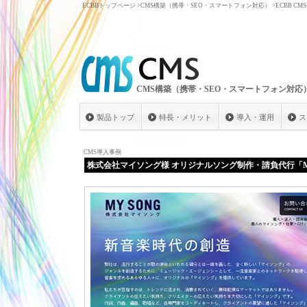
ECBBトップページ
>
CMS構築（携帯・SEO・スマートフォン対応）
>
ECBB C
CMS構築（携帯・SEO・スマートフォン対応
製品トップ
特長・メリット
導入・運用
ス
CMS導入事例
株式会社マイソング様 オリジナルソング制作・請負代行「M