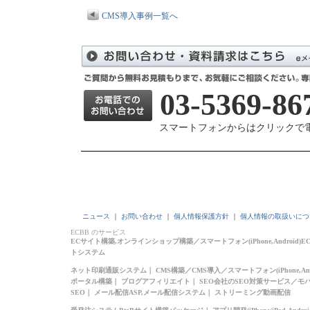
CMS導入事例一覧へ
03-5369-86
スマートフォンからはクリックで
ニュース
｜
お問い合わせ
｜
個人情報保護方針
｜
個人情報の取扱いにつ
ECBB のサービス
ECサイト構築,オンラインショップ構築
／
スマートフォン(iPhone,Android
トシステム
ネット印刷通販システム
｜
CMS構築
／
CMS導入
／
スマートフォン(iPhone,And
ポータル構築
｜
ブログアフィリエイト
｜
SEO会社のSEO対策サービス
／
モバ
SEO
｜
メール配信ASP,メール配信システム
｜
ストリーミング動画配信