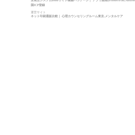
受発注システムBtoBサイト構築パッケージ
｜
アプリ開発(iPhone/iPad,Androi
国ICP登録
運営サイト
ネット印刷通販比較
｜
心理カウンセリングルーム東京,メンタルケア